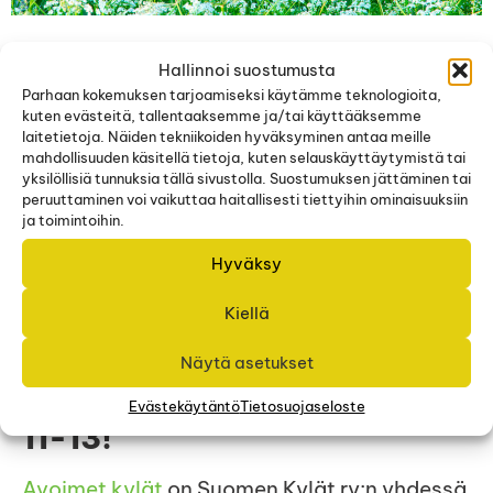
Hokka mukana
Hallinnoi suostumusta
Parhaan kokemuksen tarjoamiseksi käytämme teknologioita,
kuten evästeitä, tallentaaksemme ja/tai käyttääksemme
Avoimet kylät -
laitetietoja. Näiden tekniikoiden hyväksyminen antaa meille
mahdollisuuden käsitellä tietoja, kuten selauskäyttäytymistä tai
tapahtumassa
yksilöllisiä tunnuksia tällä sivustolla. Suostumuksen jättäminen tai
peruuttaminen voi vaikuttaa haitallisesti tiettyihin ominaisuuksiin
ja toimintoihin.
14.6.2025
Hyväksy
Kiellä
Tervetuloa Hokan kylätorille
viettämään Avoimet kylät -
Näytä asetukset
päivää lauantaina 14.6. klo
Evästekäytäntö
Tietosuojaseloste
11-13!
Avoimet kylät
on Suomen Kylät ry:n yhdessä