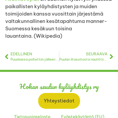
paikallisten kyläyhdistysten ja muiden
toimijoiden kanssa vuosittain järjestämä
valtakunnallinen kesätapahtuma manner-
Suomessa kesäkuun toisina
lauantaina. (Wikipedia)
EDELLINEN
SEURAAVA
Puuskassa poltettiin jälleen pääsiäiskokko
Puulan iltasoitosta nautittiin lämpimässä ja kauniissa kesäillassa
Hokan seudun kyläyhdistys ry
Yhteystiedot
Tietosuojaseloste
Evästekäytäntö (EU)