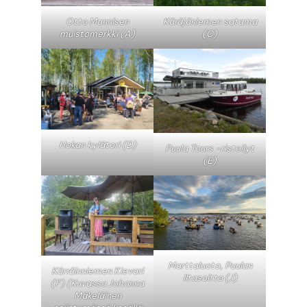
Otto Mannisen
Käräjäniemen satama
muistomerkki (A)
(C)
Hokan kylätori (D)
Puula Tours -risteilyt
(E)
Marttaluoto, Puulan
Kärräinniemen Kievari
Iltasoitto (J)
(F) (Kuvassa Johanna
Mäkeläinen