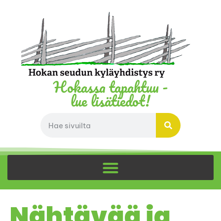
Hokassa tapahtuu -
lue lisätiedot!
Nähtävää ja