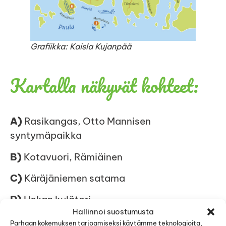
Grafiikka: Kaisla Kujanpää
Kartalla näkyvät kohteet:
A)
Rasikangas, Otto Mannisen
syntymäpaikka
B)
Kotavuori, Rämiäinen
C)
Käräjäniemen satama
D)
Hokan kylätori
Hallinnoi suostumusta
E)
Puula Tours -risteilyt
Parhaan kokemuksen tarjoamiseksi käytämme teknologioita,