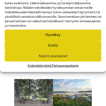
kuten evästeitä, tallentaaksemme ja/tai käyttääksemme
F)
Kärräinniemen Kievari
laitetietoja. Näiden tekniikoiden hyväksyminen antaa meille
mahdollisuuden käsitellä tietoja, kuten selauskäyttäytymistä tai
yksilöllisiä tunnuksia tällä sivustolla. Suostumuksen jättäminen tai
G)
Mannilan marjatila Pynnönen
peruuttaminen voi vaikuttaa haitallisesti tiettyihin ominaisuuksiin
ja toimintoihin.
H)
Tapiola, metsästysseuran talo
Hyväksy
I)
Päivärinteen pientila
Kiellä
J)
Marttaluoto (
Puulan Iltasoitto
)
Näytä asetukset
K)
Leirikeskus
Evästekäytäntö
Tietosuojaseloste
L)
Ukonniemen puutarha