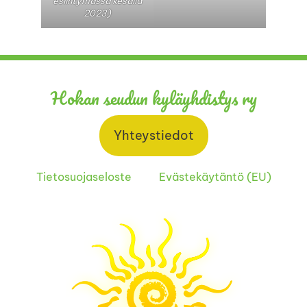
esiintymässä kesällä
2023)
Hokan seudun kyläyhdistys ry
Yhteystiedot
Tietosuojaseloste
Evästekäytäntö (EU)