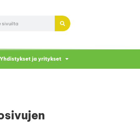
Yhdistykset ja yritykset
osivujen