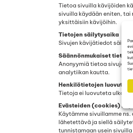
Tietoa sivuilla kävijöiden 
sivuilla käydään eniten, tai
yksittäisiin kävijöihin.
Tietojen säilytysaika
Pa
Sivujen kävijätiedot säilyvä
ev
tek
Säännönmukaiset tietolä
kut
Anonyymiä tietoa sivujen kä
Su
tie
analytiikan kautta.
Henkilötietojen luovuttam
Tietoja ei luovuteta ulkopuol
Evästeiden (cookies) käy
Käytämme sivuillamme ns. co
lähetettävä ja siellä säilyt
tunnistamaan usein sivuill