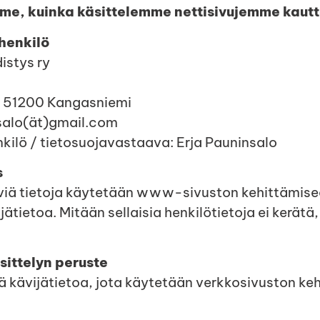
me, kuinka käsittelemme nettisivujemme kautta
shenkilö
istys ry
, 51200 Kangasniemi
salo(ät)gmail.com
nkilö / tietosuojavastaava: Erja Pauninsalo
s
äviä tietoja käytetään www-sivuston kehittämisee
tietoa. Mitään sellaisia henkilötietoja ei kerätä
sittelyn peruste
ä kävijätietoa, jota käytetään verkkosivuston ke