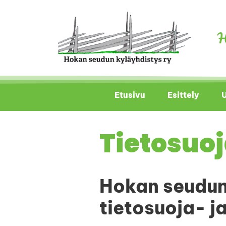
H
Etusivu
Esittely
U
Tietosuoj
Hokan seudun 
tietosuoja- j