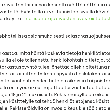
ään sivuston toiminnan kannalta välttämättömiä e
 evästeitä. Evästeillä ei voi tunnistaa sivuilla kävij
en käyttö.
Lue lisätietoja sivuston evästeistä täs
webhotellissa asianmukaisesti salasanasuojaukse
rkastaa, mitä häntä koskevia tietoja henkilötietor
uilla ei ole tallennettu henkilökohtaisia tietoja, t
n tarkastuspyyntö tulee lähettää allekirjoitettuna r
itse tai toimittaa tarkastuspyyntö henkilökohtaise
en tai vanhentuneiden tietojen oikaisua tai poistam
ellä on myös oikeus rajoittaa tai vastustaa tietoj
ojen 18 ja 21 mukaisesti. Rekisteröidyllä on oike
n käsittelylle tai tehdä henkilötietojensa käsitte
lle. Rekisteröidyllä on myös oikeus kieltää tietoj