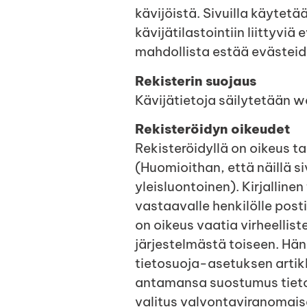
kävijöistä. Sivuilla käytet
kävijätilastointiin liittyviä
mahdollista estää evästeid
Rekisterin suojaus
Kävijätietoja säilytetään 
Rekisteröidyn oikeudet
Rekisteröidyllä on oikeus ta
(Huomioithan, että näillä siv
yleisluontoinen). Kirjalline
vastaavalle henkilölle post
on oikeus vaatia virheellist
järjestelmästä toiseen. Hän
tietosuoja-asetuksen artikl
antamansa suostumus tietoje
valitus valvontaviranomaise