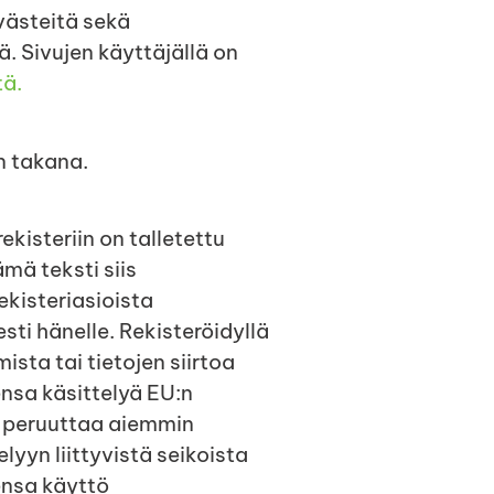
västeitä sekä
ää. Sivujen käyttäjällä on
tä.
n takana.
ekisteriin on talletettu
ämä teksti siis
ekisteriasioista
sti hänelle. Rekisteröidyllä
ista tai tietojen siirtoa
ensa käsittelyä EU:n
us peruuttaa aiemmin
lyyn liittyvistä seikoista
ensa käyttö