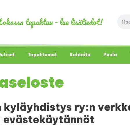
okassa tapahtuu - lue lisätiedot!
utiset
Tapahtumat
Kohteita
Puula
aseloste
kyläyhdistys ry:n verkk
a evästekäytännöt