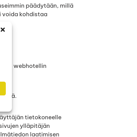
e useimmin päädytään, millä
ei voida kohdistaa
ätään webhotellin
kerätä.
äyttäjän tietokoneelle
sivujen ylläpitäjän
elmätiedon laatimisen