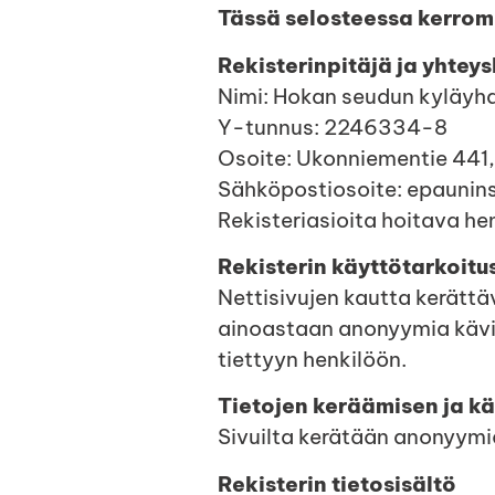
Tässä selosteessa kerrom
Rekisterinpitäjä ja yhtey
Nimi: Hokan seudun kyläyhd
Y-tunnus: 2246334-8
Osoite: Ukonniementie 441
Sähköpostiosoite: epaunin
Rekisteriasioita hoitava he
Rekisterin käyttötarkoitu
Nettisivujen kautta kerätt
ainoastaan anonyymia kävijä
tiettyyn henkilöön.
Tietojen keräämisen ja kä
Sivuilta kerätään anonyymi
Rekisterin tietosisältö