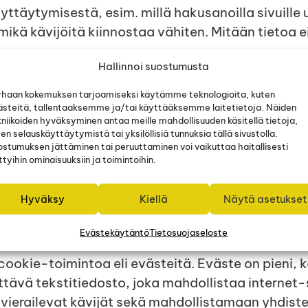
käyttäytymisestä, esim. millä hakusanoilla sivuill
 mikä kävijöitä kiinnostaa vähiten. Mitään tietoa 
Hallinnoi suostumusta
rhaan kokemuksen tarjoamiseksi käytämme teknologioita, kuten
t palvelimen tilastoissa useiden vuosien ajan.
ästeitä, tallentaaksemme ja/tai käyttääksemme laitetietoja. Näiden
niikoiden hyväksyminen antaa meille mahdollisuuden käsitellä tietoja,
hteet
en selauskäyttäytymistä tai yksilöllisiä tunnuksia tällä sivustolla.
vijöistä (esim. millä sivuilla eniten käydään) ker
ostumuksen jättäminen tai peruuttaminen voi vaikuttaa haitallisesti
ttyihin ominaisuuksiin ja toimintoihin.
inen ja suojaus
Hyväksy
Kiellä
Näytä asetukset
isille. Henkilötietoja ei ylipäätään näillä sivuilla 
Evästekäytäntö
Tietosuojaseloste
ttö
okie-toimintoa eli evästeitä. Eväste on pieni, k
ettävä tekstitiedosto, joka mahdollistaa internet-
a vierailevat kävijät sekä mahdollistamaan yhdist