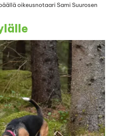
päällä oikeusnotaari Sami Suurosen
lälle