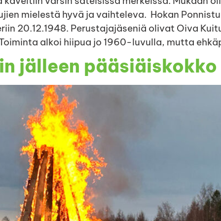
 käveltiin varsin sateisissa merkeissä. Mukaan o
stujien mielestä hyvä ja vaihteleva. Hokan Ponnist
riin 20.12.1948. Perustajajäseniä olivat Oiva Kui
i). Toiminta alkoi hiipua jo 1960-luvulla, mutta e
in jälleen pääsiäiskokko