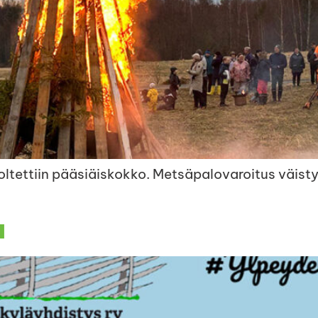
poltettiin pääsiäiskokko. Metsäpalovaroitus väist
a