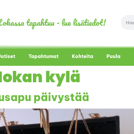
okassa tapahtuu - lue lisätiedot!
utiset
Tapahtumat
Kohteita
Puula
Hokan kylä
usapu päivystää