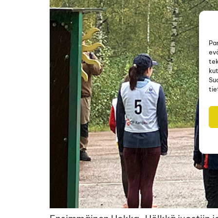
Pa
ev
tek
kut
Su
tie