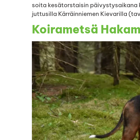
soita kesätorstaisin päivystysaikana
juttusilla Kärräinniemen Kievarilla (ta
Koirametsä Hakama