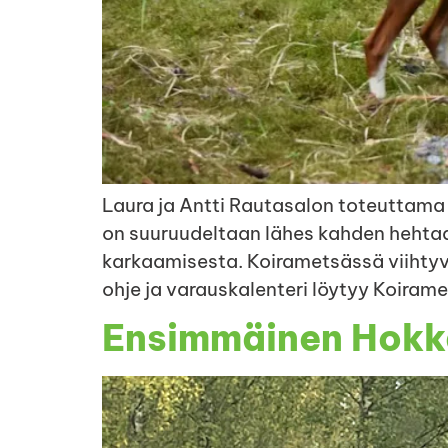
Laura ja Antti Rautasalon toteuttama
on suuruudeltaan lähes kahden hehtaari
karkaamisesta. Koirametsässä viihtyvä
ohje ja varauskalenteri löytyy Koira
Ensimmäinen Hokka