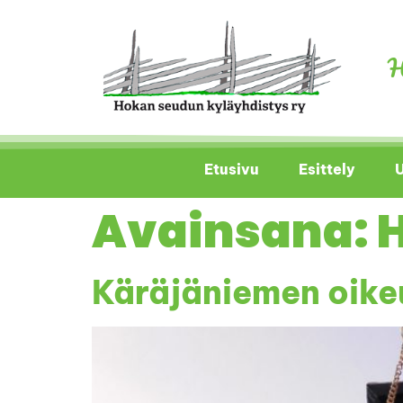
H
Etusivu
Esittely
U
Avainsana:
Käräjäniemen oike