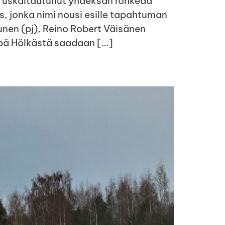
li uskaltautunut yhdeksän rohkeaa
us, jonka nimi nousi esille tapahtuman
tunen (pj), Reino Robert Väisänen
hkäpä Hölkästä saadaan […]