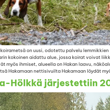
 koirametsä on uusi, odotettu palvelu lemmikkie
n kokoinen aidattu alue, jossa koirat voivat liikk
t myös ihmiset, alueella on Hakan laavu, näköala
metsä Hakamaan nettisivuilta Hakamaan löydät my
-Hölkkä järjestettiin 2