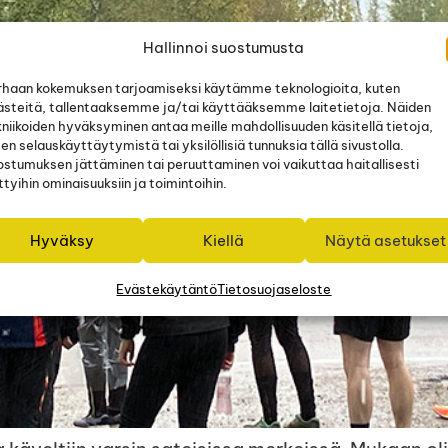
Hallinnoi suostumusta
rhaan kokemuksen tarjoamiseksi käytämme teknologioita, kuten
ästeitä, tallentaaksemme ja/tai käyttääksemme laitetietoja. Näiden
niikoiden hyväksyminen antaa meille mahdollisuuden käsitellä tietoja,
en selauskäyttäytymistä tai yksilöllisiä tunnuksia tällä sivustolla.
ostumuksen jättäminen tai peruuttaminen voi vaikuttaa haitallisesti
ttyihin ominaisuuksiin ja toimintoihin.
Hyväksy
Kiellä
Näytä asetukset
Evästekäytäntö
Tietosuojaseloste