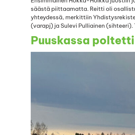
Ensimmäinen Hokka-Hölkkä juostiin ja
säästä piittaamatta. Reitti oli osalli
yhteydessä, merkittiin Yhdistysrekiste
(varapj) ja Sulevi Pulliainen (sihteer
Puuskassa poltetti