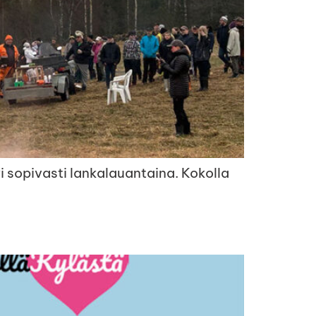
yi sopivasti lankalauantaina. Kokolla